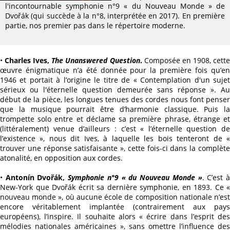
l'incontournable symphonie n°9 « du Nouveau Monde » de
Dvořák (qui succède à la n°8, interprétée en 2017). En première
partie, nos premier pas dans le répertoire moderne.
•
Charles Ives,
The Unanswered Question
.
Composée en 1908, cett
œuvre énigmatique n’a été donnée pour la première fois qu’en
1946 et portait à l’origine le titre de « Contemplation d'un sujet
sérieux ou l'éternelle question demeurée sans réponse ». Au
début de la pièce, les longues tenues des cordes nous font penser
que la musique pourrait être d’harmonie classique. Puis la
trompette solo entre et déclame sa première phrase, étrange et
(littéralement) venue d’ailleurs : c’est « l’éternelle question de
l’existence », nous dit Ives, à laquelle les bois tenteront de «
trouver une réponse satisfaisante », cette fois-ci dans la complète
atonalité, en opposition aux cordes.
•
Antonín Dvořák,
Symphonie n°9 « du Nouveau Monde »
. C’est 
New-York que Dvořák écrit sa dernière symphonie, en 1893. Ce «
nouveau monde », où aucune école de composition nationale n’est
encore véritablement implantée (contrairement aux pays
européens), l’inspire. Il souhaite alors « écrire dans l’esprit des
mélodies nationales américaines », sans omettre l’influence des