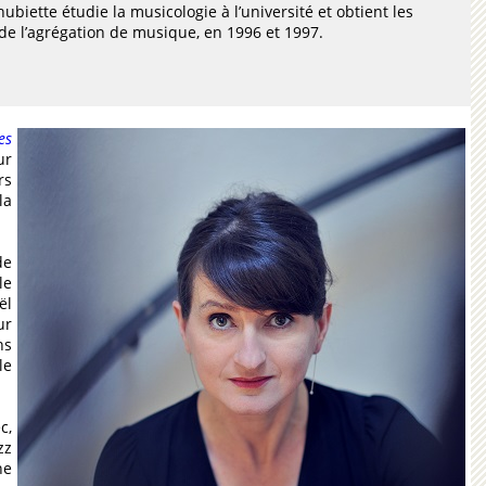
ubiette étudie la musicologie à l’université et obtient les
de l’agrégation de musique, en 1996 et 1997.
es
ur
rs
la
de
lle
ël
ur
ns
le
c,
zz
ne