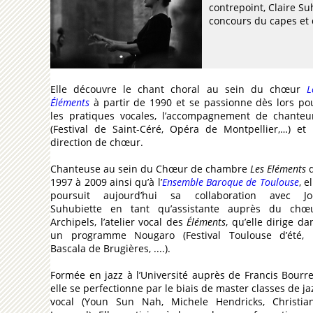
contrepoint, Claire Suh
concours du capes et 
Elle découvre le chant choral au sein du chœur
L
Éléments
à partir de 1990 et se passionne dès lors po
les pratiques vocales, l’accompagnement de chanteu
(Festival de Saint-Céré, Opéra de Montpellier,…) et 
direction de chœur.
Chanteuse au sein du Chœur de chambre
Les Eléments
1997 à 2009 ainsi qu’à l’
Ensemble Baroque de Toulouse
, e
poursuit aujourd’hui sa collaboration avec Jo
Suhubiette en tant qu’assistante auprès du chœ
Archipels, l’atelier vocal des
Éléments
, qu’elle dirige da
un programme Nougaro (Festival Toulouse d’été, 
Bascala de Brugières, ....).
Formée en jazz à l’Université auprès de Francis Bourre
elle se perfectionne par le biais de master classes de ja
vocal (Youn Sun Nah, Michele Hendricks, Christia