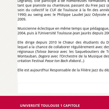
Legrand). Elle participe à de nombreuses formations 
tant que pianiste ou chanteuse, passant du Free Jazz (
sein du collectif le CUF de Toulouse à la fin des anné
1990) au swing avec le Philippe Laudet Jazz Odyssée 
2009.
Musicienne éclectique en même temps que pédagogue, el
2004, puis à l’Université Toulouse-Jean Jaurès depuis 20
Elle dirige depuis 2010 le Chœur des étudiants du D
lequel a la chance de collaborer régulièrement avec de
régionaux (
Tolosa baroca
avec les Saqueboutiers de T
Montauban,
Dogora
avec l’Orchestre de la Musique de
création Festival
Passe ton Bach d’abord
…)
Elle est aujourd’hui Responsable de la Filière Jazz du 
UNIVERSITÉ TOULOUSE 1 CAPITOLE