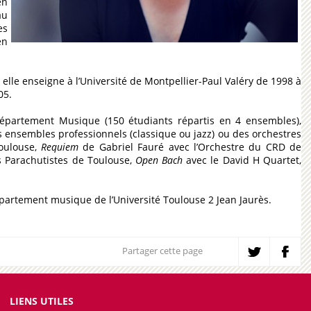
en
au
es
en
le enseigne à l’Université de Montpellier-Paul Valéry de 1998 à
05.
épartement Musique (150 étudiants répartis en 4 ensembles),
s ensembles professionnels (classique ou jazz) ou des orchestres
oulouse,
Requiem
de Gabriel Fauré avec l’Orchestre du CRD de
s Parachutistes de Toulouse,
Open Bach
avec le David H Quartet,
département musique de l’Université Toulouse 2 Jean Jaurès.
Partager cette page
LIENS UTILES